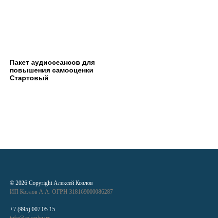
Пакет аудиосеансов для
повышения самооценки
Стартовый
©
2026 Copyright Алексей Козлов
ИП Козлов А.А. ОГРН 318169000086287
+7 (995) 007 05 15