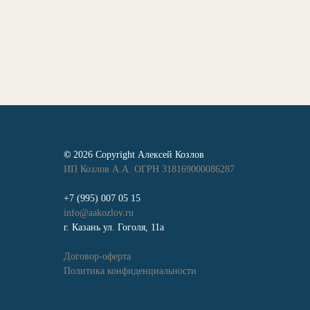
©
2026 Copyright Алексей Козлов
ИП Козлов А.А. ОГРН 318169000086287
+7 (995) 007 05 15
info@aakozlov.ru
г. Казань ул. Гоголя, 11а
Договор-оферта
Политика конфиденциальности