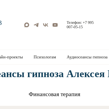
Телефон: ‪+7 995
007‑05‑15‬
айн-проекты
Психологам
Аудиосеансы гипноза
еансы гипноза Алексея 
Финансовая терапия